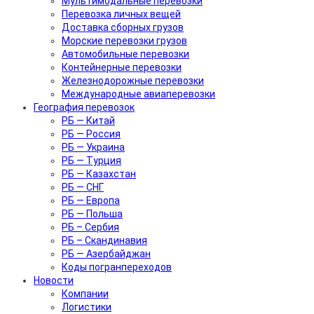
Мультимодальные перевозки
Перевозка личных вещей
Доставка сборных грузов
Морские перевозки грузов
Автомобильные перевозки
Контейнерные перевозки
Железнодорожные перевозки
Международные авиаперевозки
География перевозок
РБ — Китай
РБ — Россия
РБ — Украина
РБ — Турция
РБ — Казахстан
РБ — СНГ
РБ — Европа
РБ — Польша
РБ – Сербия
РБ – Скандинавия
РБ — Азербайджан
Коды погранпереходов
Новости
Компании
Логистики