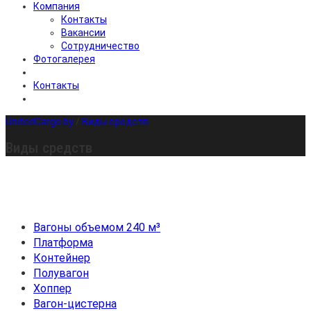
Компания
Контакты
Вакансии
Сотрудничество
Фотогалерея
Контакты
UnitedCargo.by
/
Виды средств
Виды средств
Вагоны объемом 240 м³
Платформа
Контейнер
Полувагон
Хоппер
Вагон-цистерна