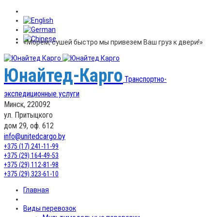
«Морем, сушей быстро мы привезем Ваш груз к двери!»
Юнайтед-Карго
Транспортно-
экспедиционные услуги
Минск, 220092
ул. Притыцкого
дом 29, оф. 612
info@unitedcargo.by
+375 (17) 241-11-99
+375 (29) 164-49-53
+375 (29) 112-81-98
+375 (29) 323-61-10
Главная
Виды перевозок