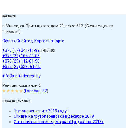
Контакты
г. Минск, ул. Притыцкого, дом 29, офис 612. (Бизнес-центр
"Тивали").
Офис «Юнайтед-Карго» на карте
+375 (17) 241-11-99
Tel./Fax
+375 (29) 164-49-53
+375 (29) 112-81-98
+375 (29) 323- 61-10
info@unitedcargo.by
Рейтинг компании: 5
✭ ✭ ✭ ✭ ✭
(
Голосов:
87
)
Новости компании
Грузоперевозки в 2019 году!
Скидки на грузоперевозки в декабре 2018
Оптовая выставка-ярмарка «Продэкспо-2018»