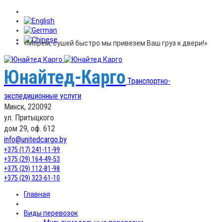
«Морем, сушей быстро мы привезем Ваш груз к двери!»
Юнайтед-Карго
Транспортно-
экспедиционные услуги
Минск, 220092
ул. Притыцкого
дом 29, оф. 612
info@unitedcargo.by
+375 (17) 241-11-99
+375 (29) 164-49-53
+375 (29) 112-81-98
+375 (29) 323-61-10
Главная
Виды перевозок