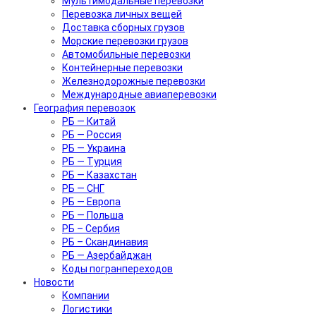
Мультимодальные перевозки
Перевозка личных вещей
Доставка сборных грузов
Морские перевозки грузов
Автомобильные перевозки
Контейнерные перевозки
Железнодорожные перевозки
Международные авиаперевозки
География перевозок
РБ — Китай
РБ — Россия
РБ — Украина
РБ — Турция
РБ — Казахстан
РБ — СНГ
РБ — Европа
РБ — Польша
РБ – Сербия
РБ – Скандинавия
РБ — Азербайджан
Коды погранпереходов
Новости
Компании
Логистики