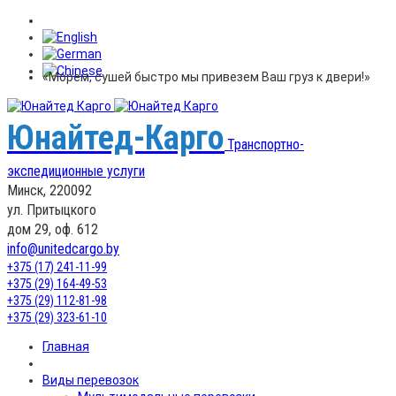
«Морем, сушей быстро мы привезем Ваш груз к двери!»
Юнайтед-Карго
Транспортно-
экспедиционные услуги
Минск, 220092
ул. Притыцкого
дом 29, оф. 612
info@unitedcargo.by
+375 (17) 241-11-99
+375 (29) 164-49-53
+375 (29) 112-81-98
+375 (29) 323-61-10
Главная
Виды перевозок