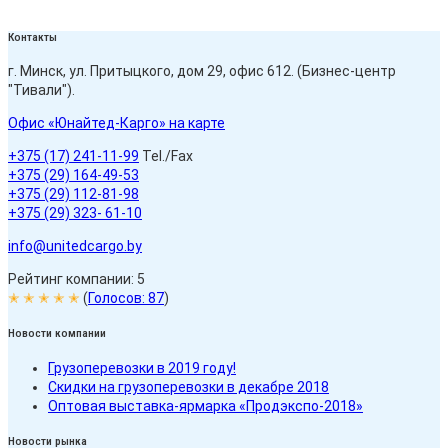
Контакты
г. Минск, ул. Притыцкого, дом 29, офис 612. (Бизнес-центр
"Тивали").
Офис «Юнайтед-Карго» на карте
+375 (17) 241-11-99
Tel./Fax
+375 (29) 164-49-53
+375 (29) 112-81-98
+375 (29) 323- 61-10
info@unitedcargo.by
Рейтинг компании: 5
✭ ✭ ✭ ✭ ✭
(
Голосов:
87
)
Новости компании
Грузоперевозки в 2019 году!
Скидки на грузоперевозки в декабре 2018
Оптовая выставка-ярмарка «Продэкспо-2018»
Новости рынка