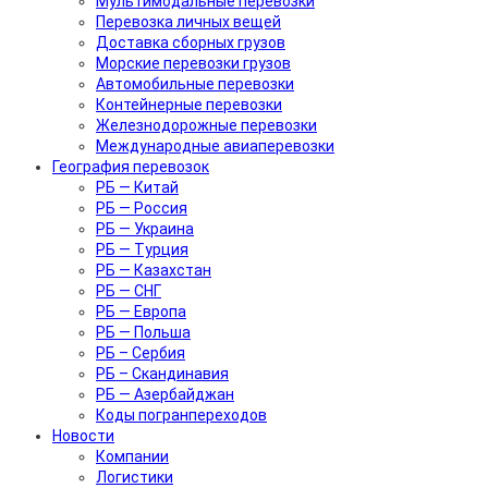
Мультимодальные перевозки
Перевозка личных вещей
Доставка сборных грузов
Морские перевозки грузов
Автомобильные перевозки
Контейнерные перевозки
Железнодорожные перевозки
Международные авиаперевозки
География перевозок
РБ — Китай
РБ — Россия
РБ — Украина
РБ — Турция
РБ — Казахстан
РБ — СНГ
РБ — Европа
РБ — Польша
РБ – Сербия
РБ – Скандинавия
РБ — Азербайджан
Коды погранпереходов
Новости
Компании
Логистики