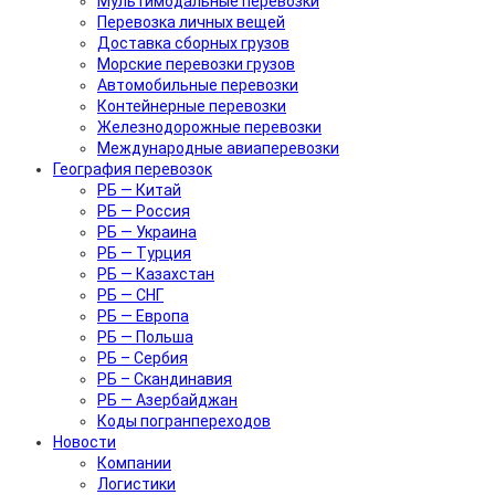
Мультимодальные перевозки
Перевозка личных вещей
Доставка сборных грузов
Морские перевозки грузов
Автомобильные перевозки
Контейнерные перевозки
Железнодорожные перевозки
Международные авиаперевозки
География перевозок
РБ — Китай
РБ — Россия
РБ — Украина
РБ — Турция
РБ — Казахстан
РБ — СНГ
РБ — Европа
РБ — Польша
РБ – Сербия
РБ – Скандинавия
РБ — Азербайджан
Коды погранпереходов
Новости
Компании
Логистики