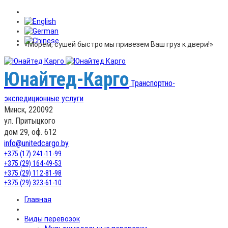
«Морем, сушей быстро мы привезем Ваш груз к двери!»
Юнайтед-Карго
Транспортно-
экспедиционные услуги
Минск, 220092
ул. Притыцкого
дом 29, оф. 612
info@unitedcargo.by
+375 (17) 241-11-99
+375 (29) 164-49-53
+375 (29) 112-81-98
+375 (29) 323-61-10
Главная
Виды перевозок