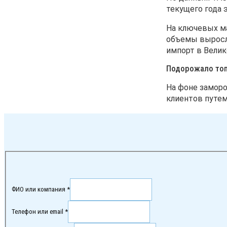
текущего года э
На ключевых ма
объемы выросли
импорт в Вели
Подорожало топ
На фоне заморо
клиентов путем
ФИО или компания *
Телефон или email *