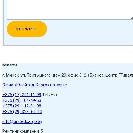
Контакты
г. Минск, ул. Притыцкого, дом 29, офис 612. (Бизнес-центр "Тивали
Офис «Юнайтед-Карго» на карте
+375 (17) 241-11-99
Tel./Fax
+375 (29) 164-49-53
+375 (29) 112-81-98
+375 (29) 323- 61-10
info@unitedcargo.by
Рейтинг компании: 5