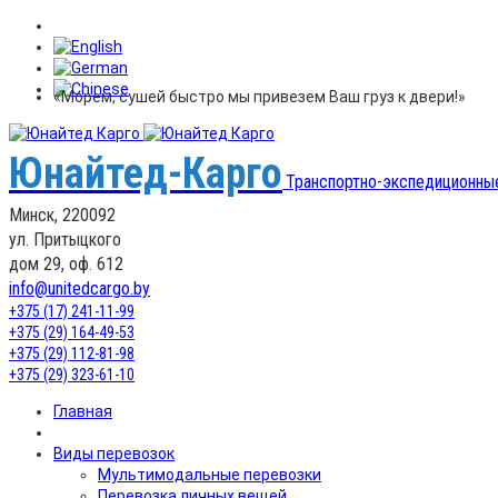
«Морем, сушей быстро мы привезем Ваш груз к двери!»
Юнайтед-Карго
Транспортно-экспедиционны
Минск, 220092
ул. Притыцкого
дом 29, оф. 612
info@unitedcargo.by
+375 (17) 241-11-99
+375 (29) 164-49-53
+375 (29) 112-81-98
+375 (29) 323-61-10
Главная
Виды перевозок
Мультимодальные перевозки
Перевозка личных вещей