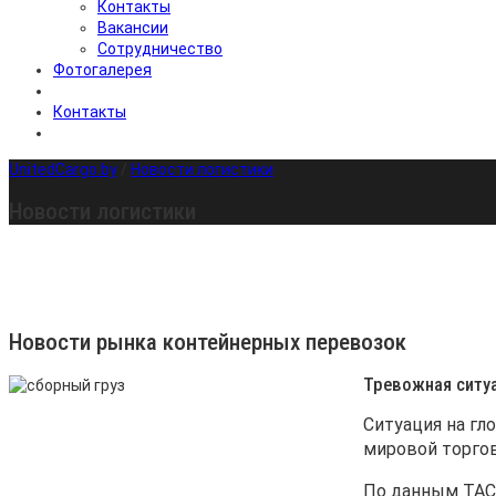
Контакты
Вакансии
Сотрудничество
Фотогалерея
Контакты
UnitedCargo.by
/
Новости логистики
Новости логистики
Новости рынка контейнерных перевозок
Тревожная ситуа
Ситуация на гл
мировой торгов
По данным
ТАС