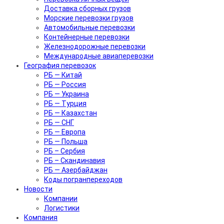
Доставка сборных грузов
Морские перевозки грузов
Автомобильные перевозки
Контейнерные перевозки
Железнодорожные перевозки
Международные авиаперевозки
География перевозок
РБ — Китай
РБ — Россия
РБ — Украина
РБ — Турция
РБ — Казахстан
РБ — СНГ
РБ — Европа
РБ — Польша
РБ – Сербия
РБ – Скандинавия
РБ — Азербайджан
Коды погранпереходов
Новости
Компании
Логистики
Компания