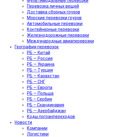
Мультимодальные перевозки
Перевозка личных вещей
Доставка сборных грузов
Морские перевозки грузов
Автомобильные перевозки
Контейнерные перевозки
Железнодорожные перевозки
Международные авиаперевозки
География перевозок
РБ — Китай
РБ — Россия
РБ — Украина
РБ — Турция
РБ — Казахстан
РБ — СНГ
РБ — Европа
РБ — Польша
РБ – Сербия
РБ – Скандинавия
РБ — Азербайджан
Коды погранпереходов
Новости
Компании
Логистики