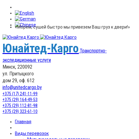
«Морем, сушей быстро мы привезем Ваш груз к двери!»
Юнайтед-Карго
Транспортно-
экспедиционные услуги
Минск, 220092
ул. Притыцкого
дом 29, оф. 612
info@unitedcargo.by
+375 (17) 241-11-99
+375 (29) 164-49-53
+375 (29) 112-81-98
+375 (29) 323-61-10
Главная
Виды перевозок