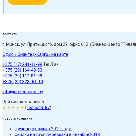
Контакты
г. Минск, ул. Притыцкого, дом 29, офис 612. (Бизнес-центр "Тивали
Офис «Юнайтед-Карго» на карте
+375 (17) 241-11-99
Tel./Fax
+375 (29) 164-49-53
+375 (29) 112-81-98
+375 (29) 323- 61-10
info@unitedcargo.by
Рейтинг компании: 5
✭ ✭ ✭ ✭ ✭
(
Голосов:
87
)
Новости компании
Грузоперевозки в 2019 году!
Скидки на грузоперевозки в декабре 2018