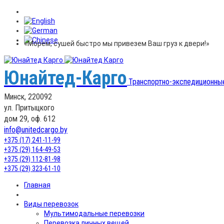
«Морем, сушей быстро мы привезем Ваш груз к двери!»
Юнайтед-Карго
Транспортно-экспедиционны
Минск, 220092
ул. Притыцкого
дом 29, оф. 612
info@unitedcargo.by
+375 (17) 241-11-99
+375 (29) 164-49-53
+375 (29) 112-81-98
+375 (29) 323-61-10
Главная
Виды перевозок
Мультимодальные перевозки
Перевозка личных вещей