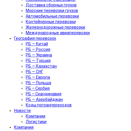
Доставка сборных грузов
Морские перевозки грузов
Автомобильные перевозки
Контейнерные перевозки
Железнодорожные перевозки
Международные авиаперевозки
География перевозок
РБ — Китай
РБ — Россия
РБ — Украина
РБ — Турция
РБ — Казахстан
РБ — СНГ
РБ — Европа
РБ — Польша
РБ – Сербия
РБ – Скандинавия
РБ — Азербайджан
Коды погранпереходов
Новости
Компании
Логистики
Компания