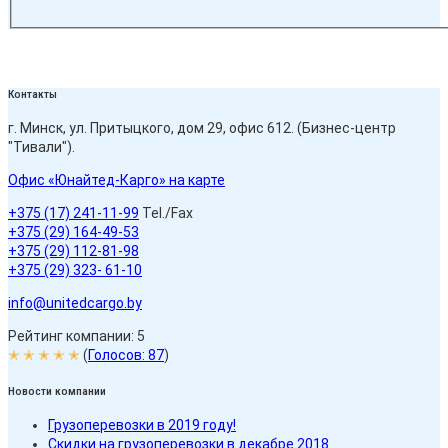
Контакты
г. Минск, ул. Притыцкого, дом 29, офис 612. (Бизнес-центр
"Тивали").
Офис «Юнайтед-Карго» на карте
+375 (17) 241-11-99
Tel./Fax
+375 (29) 164-49-53
+375 (29) 112-81-98
+375 (29) 323- 61-10
info@unitedcargo.by
Рейтинг компании: 5
✭ ✭ ✭ ✭ ✭
(
Голосов:
87
)
Новости компании
Грузоперевозки в 2019 году!
Скидки на грузоперевозки в декабре 2018