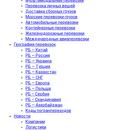
Мультимодальные перевозки
Перевозка личных вещей
Доставка сборных грузов
Морские перевозки грузов
Автомобильные перевозки
Контейнерные перевозки
Железнодорожные перевозки
Международные авиаперевозки
География перевозок
РБ — Китай
РБ — Россия
РБ — Украина
РБ — Турция
РБ — Казахстан
РБ — СНГ
РБ — Европа
РБ — Польша
РБ – Сербия
РБ – Скандинавия
РБ — Азербайджан
Коды погранпереходов
Новости
Компании
Логистики