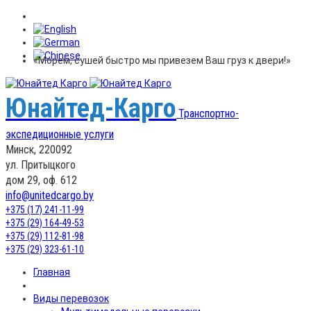
«Морем, сушей быстро мы привезем Ваш груз к двери!»
Юнайтед-Карго
Транспортно-
экспедиционные услуги
Минск, 220092
ул. Притыцкого
дом 29, оф. 612
info@unitedcargo.by
+375 (17) 241-11-99
+375 (29) 164-49-53
+375 (29) 112-81-98
+375 (29) 323-61-10
Главная
Виды перевозок